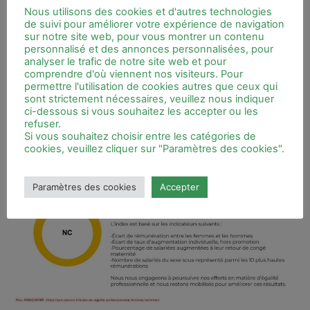
Nous utilisons des cookies et d'autres technologies
de suivi pour améliorer votre expérience de navigation
Résultats de la coopérative
sur notre site web, pour vous montrer un contenu
AIDE@AVENIR
personnalisé et des annonces personnalisées, pour
analyser le trafic de notre site web et pour
comprendre d'où viennent nos visiteurs. Pour
Dans le cadre de
l’égalité professionnelle entre les femmes et
permettre l'utilisation de cookies autres que ceux qui
sont strictement nécessaires, veuillez nous indiquer
les hommes
, Aide @venir publie
sa note 2025 de l’index de
ci-dessous si vous souhaitez les accepter ou les
l’égalité femmes-hommes :
NC
refuser.
Si vous souhaitez choisir entre les catégories de
cookies, veuillez cliquer sur "Paramètres des cookies".
Paramètres des cookies
Accepter