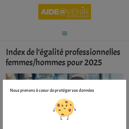
Aller
au
contenu
Menu
principal
Index de l’égalité professionnelles
femmes/hommes pour 2025
Nous prenons à coeur de protéger vos données