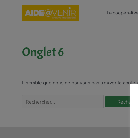
Aller
au
La coopérativ
contenu
Onglet 6
Il semble que nous ne pouvons pas trouver le conte
Rechercher :